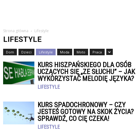
Strona główna
Lifestyle
LIFESTYLE
Dom
Dzieci
Lifestyle
Moda
Moto
Praca
KURS HISZPAŃSKIEGO DLA OSÓB
UCZĄCYCH SIĘ „ZE SŁUCHU” – JAK
WYKORZYSTAĆ MELODIĘ JĘZYKA?
LIFESTYLE
KURS SPADOCHRONOWY – CZY
JESTEŚ GOTOWY NA SKOK ŻYCIA?
SPRAWDŹ, CO CIĘ CZEKA!
LIFESTYLE