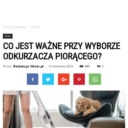
Strona główna
Dom
Dom
CO JEST WAŻNE PRZY WYBORZE
ODKURZACZA PIORĄCEGO?
Przez
Redakcja Okser.pl
-
15 kwietnia 2025
941
0