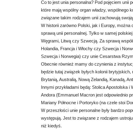
Co to jest unia personalna? Pod pojęciem unii
które mają wspólny organ władzy, wspólnego k
związane takim rodzajem unii zachowują swoją
W historii zarówno Polski, jak i Europy, można
sprawą unii personalnej. Tylko w samej polski
Węgrami, Litwą czy Szwecją. Za sprawą wspólne
Holandia, Francja i Włochy czy Szwecja i Norw
Szwecja i Norwegia) czy unie Cesarstwa Rzym
Obecnie również mamy do czynienia z instytucją 
będzie tutaj związek byłych kolonii brytyjskich, 
Brytanią, Australią, Nową Zelandią, Kanadą, 
Innymi przykładami będą: Stolica Apostolska i 
Andora (Emmanuel Macron jest odpowiednio pr
Mariany Północne i Portoryko (na czele stoi Do
W przeszłości unie personalne były bardzo popu
występują. Jest to związane z rodzajem ustro
niż kiedyś.