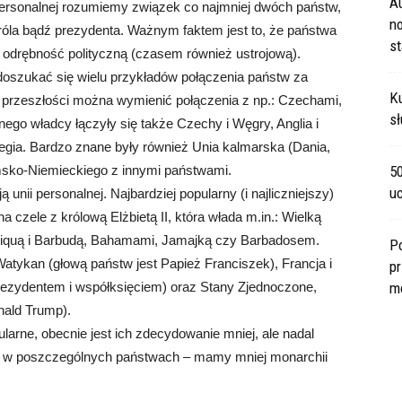
A
 personalnej rozumiemy związek co najmniej dwóch państw,
no
róla bądź prezydenta. Ważnym faktem jest to, że państwa
s
 odrębność polityczną (czasem również ustrojową).
 doszukać się wielu przykładów połączenia państw za
Ku
ej przeszłości można wymienić połączenia z np.: Czechami,
sł
go władcy łączyły się także Czechy i Węgry, Anglia i
egia. Bardzo znane były również Unia kalmarska (Dania,
sko-Niemieckiego z innymi państwami.
5
u
unii personalnej. Najbardziej popularny (i najliczniejszy)
na czele z królową Elżbietą II, która włada m.in.: Wielką
Antiquą i Barbudą, Bahamami, Jamajką czy Barbadosem.
P
Watykan (głową państw jest Papież Franciszek), Francja i
pr
ezydentem i współksięciem) oraz Stany Zjednoczone,
m
nald Trump).
larne, obecnie jest ich zdecydowanie mniej, ale nadal
ju w poszczególnych państwach – mamy mniej monarchii