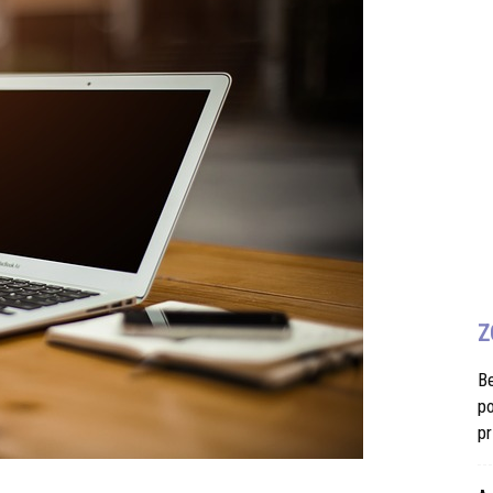
Z
B
po
pr