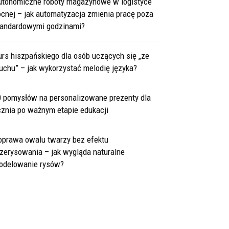
utonomiczne roboty magazynowe w logistyce
cnej – jak automatyzacja zmienia pracę poza
tandardowymi godzinami?
rs hiszpańskiego dla osób uczących się „ze
uchu” – jak wykorzystać melodię języka?
0 pomysłów na personalizowane prezenty dla
cznia po ważnym etapie edukacji
oprawa owalu twarzy bez efektu
zerysowania – jak wygląda naturalne
odelowanie rysów?