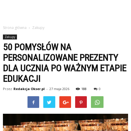
Strona główna
Zakupy
Zakupy
50 POMYSŁÓW NA
PERSONALIZOWANE PREZENTY
DLA UCZNIA PO WAŻNYM ETAPIE
EDUKACJI
Przez
Redakcja Okser.pl
-
27 maja 2026
188
0