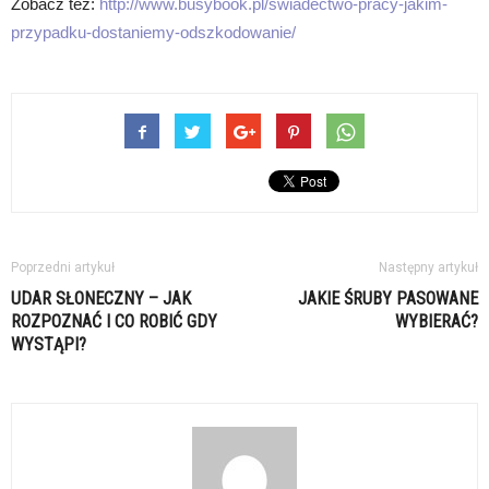
Zobacz też:
http://www.busybook.pl/swiadectwo-pracy-jakim-
przypadku-dostaniemy-odszkodowanie/
Poprzedni artykuł
Następny artykuł
UDAR SŁONECZNY – JAK
JAKIE ŚRUBY PASOWANE
ROZPOZNAĆ I CO ROBIĆ GDY
WYBIERAĆ?
WYSTĄPI?