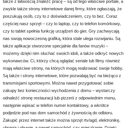
także z łatwością znaleźć pracę – są od tego właściwe portale, a
zwykle także strony internetowe danej firmy, które ogłaszają, że
poszukują osób, czy to z doświadczeniem, czy to bez. Coraz
częściej nasz sprzęt – czy to laptop, czy to telefon komórkowy,
czy to tablet spełnia funkcję urządzeń do gier. Gry zachwycają
nas swoją nowoczesną grafiką, która stale ulega rozwijaniu. Są
także aplikacje stworzone specjalnie dla fanów muzyki –
możemy dzięki nim słuchać swoich idoli, a także odkryć nowych
wykonawców. Ci, którzy chcą oglądać seriale lub filmy również
mają właściwe strony, na których mogą realizować swoje hobby.
Są także i strony internetowe, które pozwalają być na bieżąco z
transmisjami sportowymi. Można nawet przygotować sobie
zakupy bez konieczności wychodzenia z domu – wystarczy
odnaleźć stronę restauracji lub pizzerii z odpowiednim menu,
następnie wpisać w telefon numer kontaktowy, a wkrótce
podjedzie pod nas dom samochód z żywnością do odbioru.
Zakupić przez internet także można sprzęt rtv/agd, elektronikę,
ubrania i obuwie, a nawet samochód, czy mieszkanie. Dzięki