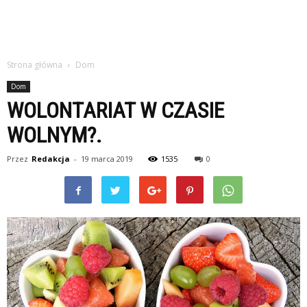
Strona główna
Dom
Dom
WOLONTARIAT W CZASIE
WOLNYM?.
Przez
Redakcja
-
19 marca 2019
1535
0