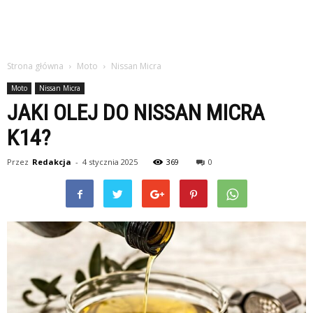
Strona główna
Moto
Nissan Micra
Moto
Nissan Micra
JAKI OLEJ DO NISSAN MICRA
K14?
Przez
Redakcja
-
4 stycznia 2025
369
0