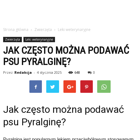
Strona główna
Zwierzęta
Leki weterynaryjne
Zwierzęta
Leki weterynaryjne
JAK CZĘSTO MOŻNA PODAWAĆ
PSU PYRALGINĘ?
Przez
Redakcja
-
4 stycznia 2025
648
0
Jak często można podawać
psu Pyralginę?
Pyralgina jest popularnym lekiem przeciwbólowym stosowanym