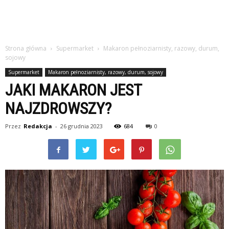
Strona główna
Supermarket
Makaron pełnoziarnisty, razowy, durum,
sojowy
Supermarket
Makaron pełnoziarnisty, razowy, durum, sojowy
JAKI MAKARON JEST
NAJZDROWSZY?
Przez
Redakcja
-
26 grudnia 2023
684
0