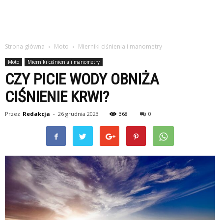
Strona główna
Moto
Mierniki ciśnienia i manometry
Moto
Mierniki ciśnienia i manometry
CZY PICIE WODY OBNIŻA
CIŚNIENIE KRWI?
Przez
Redakcja
-
26 grudnia 2023
368
0