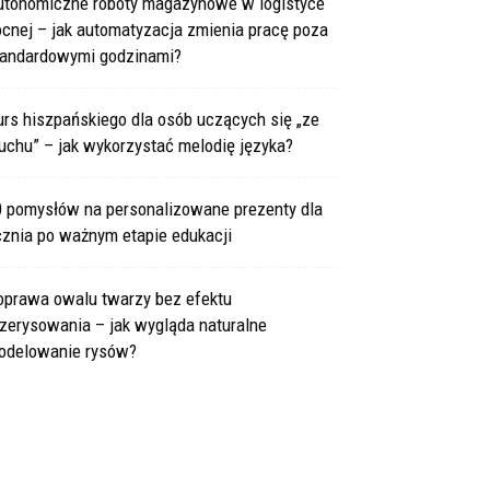
utonomiczne roboty magazynowe w logistyce
cnej – jak automatyzacja zmienia pracę poza
tandardowymi godzinami?
rs hiszpańskiego dla osób uczących się „ze
uchu” – jak wykorzystać melodię języka?
0 pomysłów na personalizowane prezenty dla
cznia po ważnym etapie edukacji
oprawa owalu twarzy bez efektu
zerysowania – jak wygląda naturalne
odelowanie rysów?