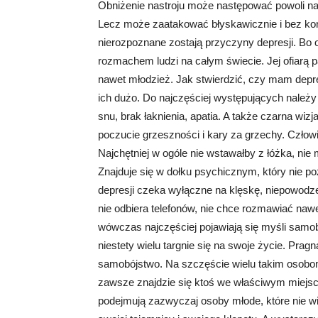
Obniżenie nastroju może następować powoli na 
Lecz może zaatakować błyskawicznie i bez kon
nierozpoznane zostają przyczyny depresji. Bo 
rozmachem ludzi na całym świecie. Jej ofiarą pa
nawet młodzież. Jak stwierdzić, czy mam depre
ich dużo. Do najczęściej występujących należy
snu, brak łaknienia, apatia. A także czarna wizj
poczucie grzeszności i kary za grzechy. Człow
Najchętniej w ogóle nie wstawałby z łóżka, nie my
Znajduje się w dołku psychicznym, który nie p
depresji czeka wyłączne na klęskę, niepowodze
nie odbiera telefonów, nie chce rozmawiać nawe
wówczas najczęściej pojawiają się myśli samobó
niestety wielu targnie się na swoje życie. Pra
samobójstwo. Na szczęście wielu takim osobom
zawsze znajdzie się ktoś we właściwym miejscu
podejmują zazwyczaj osoby młode, które nie wid