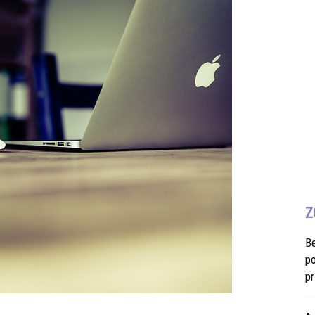
Z
B
po
pr