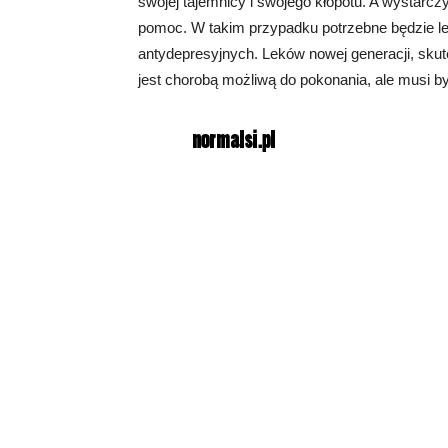
swojej tajemnicy i swojego kłopotu. A wystarcz
pomoc. W takim przypadku potrzebne będzie le
antydepresyjnych. Leków nowej generacji, skut
jest chorobą możliwą do pokonania, ale musi b