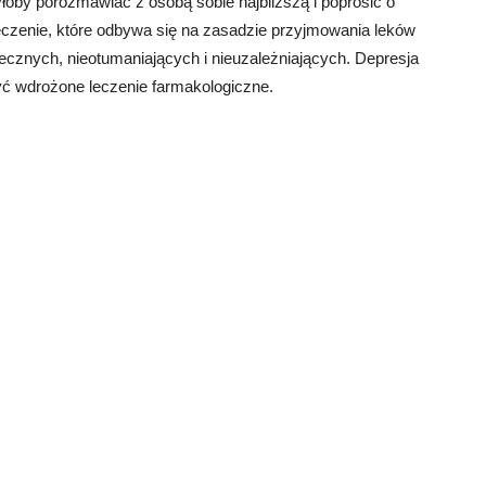
yłoby porozmawiać z osobą sobie najbliższą i poprosić o
czenie, które odbywa się na zasadzie przyjmowania leków
ecznych, nieotumaniających i nieuzależniających. Depresja
yć wdrożone leczenie farmakologiczne.