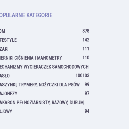
OPULARNE KATEGORIE
378
OM
142
IFESTYLE
111
IZAKI
110
IERNIKI CIŚNIENIA I MANOMETRY
ECHANIZMY WYCIERACZEK SAMOCHODOWYCH
100
103
ASŁO
99
ASZYNKI, TRYMERY, NOŻYCZKI DLA PSÓW
97
AJONEZY
AKARON PEŁNOZIARNISTY, RAZOWY, DURUM,
94
OJOWY