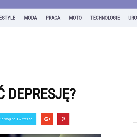
FESTYLE
MODA
PRACA
MOTO
TECHNOLOGIE
UR
Ć DEPRESJĘ?
ierkaj) na Twitterze