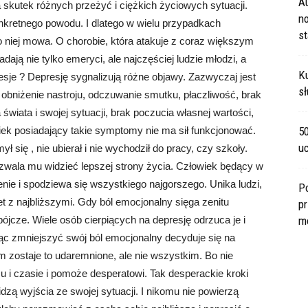
A
skutek różnych przeżyć i ciężkich życiowych sytuacji.
no
kretnego powodu. I dlatego w wielu przypadkach
s
o niej mowa. O chorobie, która atakuje z coraz większym
dają nie tylko emeryci, ale najczęściej ludzie młodzi, a
Ku
sje ? Depresję sygnalizują różne objawy. Zazwyczaj jest
sł
 obniżenie nastroju, odczuwanie smutku, płaczliwość, brak
a świata i swojej sytuacji, brak poczucia własnej wartości,
iek posiadający takie symptomy nie ma sił funkcjonować.
5
u
ł się , nie ubierał i nie wychodził do pracy, czy szkoły.
ozwala mu widzieć lepszej strony życia. Człowiek będący w
nie i spodziewa się wszystkiego najgorszego. Unika ludzi,
P
t z najbliższymi. Gdy ból emocjonalny sięga zenitu
pr
jcze. Wiele osób cierpiących na depresję odrzuca je i
m
gnąc zmniejszyć swój ból emocjonalny decyduje się na
 zostaje to udaremnione, ale nie wszystkim. Bo nie
 i czasie i pomoże desperatowi. Tak desperackie kroki
zą wyjścia ze swojej sytuacji. I nikomu nie powierzą