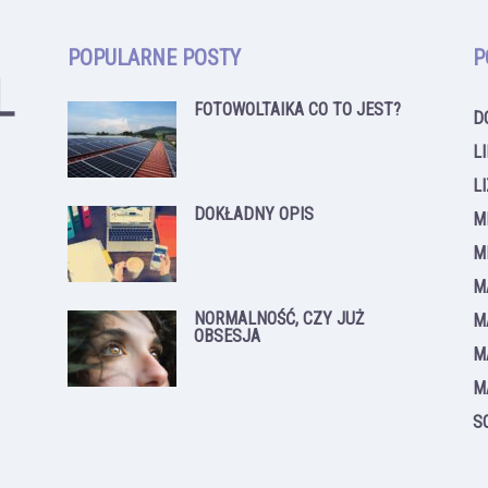
POPULARNE POSTY
P
FOTOWOLTAIKA CO TO JEST?
D
L
L
DOKŁADNY OPIS
M
M
M
NORMALNOŚĆ, CZY JUŻ
M
OBSESJA
M
M
S