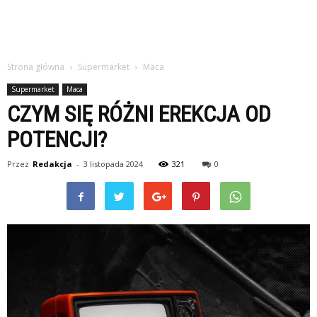
Strona główna
Supermarket
Maca
Supermarket
Maca
CZYM SIĘ RÓŻNI EREKCJA OD
POTENCJI?
Przez
Redakcja
-
3 listopada 2024
321
0