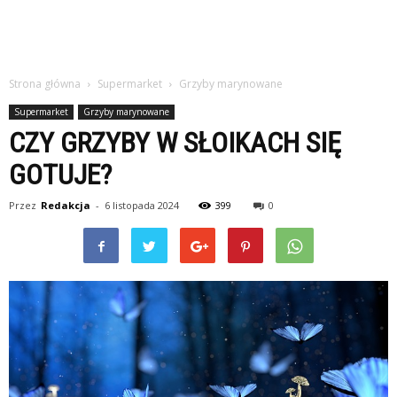
Strona główna
Supermarket
Grzyby marynowane
Supermarket
Grzyby marynowane
CZY GRZYBY W SŁOIKACH SIĘ
GOTUJE?
Przez
Redakcja
-
6 listopada 2024
399
0