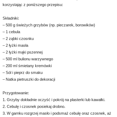
korzystając z poniższego przepisu:
Składniki:
– 500 g świeżych grzybów (np. pieczarek, borowików)
– 1 cebula
– 2 ząbki czosnku
– 2 łyżki masła
– 2 łyżki mąki pszennej
– 500 ml bulionu warzywnego
– 200 ml śmietany kremówki
– Sól i pieprz do smaku
– Natka pietruszki do dekoracji
Przygotowanie:
1. Grzyby dokładnie oczyść i pokrój na plasterki lub kawałki.
2. Cebulę i czosnek posiekaj drobno.
3. W garnku rozgrzej masło i podsmaż cebulę oraz czosnek, aż