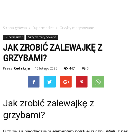
Strona główna
Supermarket
Grzyby marynowane
Supermarket
Grzyby marynowane
JAK ZROBIĆ ZALEWAJKĘ Z
GRZYBAMI?
Przez
Redakcja
-
16 lutego 2025
447
0
Jak zrobić zalewajkę z
grzybami?
Grzyby są nieodłącznym elementem polskiej kuchni. Wielu z nas