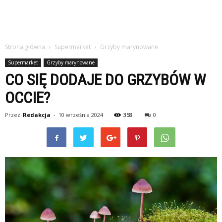
Strona główna
Supermarket
Grzyby marynowane
Supermarket
Grzyby marynowane
CO SIĘ DODAJE DO GRZYBÓW W
OCCIE?
Przez
Redakcja
-
10 września 2024
358
0