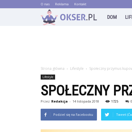
O nas
Reklama
Kontakt
Okser.pl
DOM
LI
Strona główna
Lifestyle
Społeczny przymus kupo
Lifestyle
SPOŁECZNY PR
Przez
Redakcja
-
14 listopada 2018
1725
Podziel się na Facebooku
Tweet (Ćw