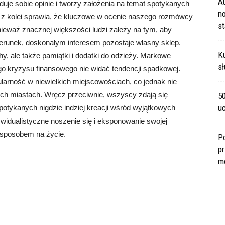
A
uje sobie opinie i tworzy założenia na temat spotykanych
no
o z kolei sprawia, że kluczowe w ocenie naszego rozmówcy
s
nieważ znacznej większości ludzi zależy na tym, aby
erunek, doskonałym interesem pozostaje własny sklep.
Ku
, ale także pamiątki i dodatki do odzieży. Markowe
sł
go kryzysu finansowego nie widać tendencji spadkowej.
larność w niewielkich miejscowościach, co jednak nie
ch miastach. Wręcz przeciwnie, wszyscy zdają się
5
u
otykanych nigdzie indziej kreacji wśród wyjątkowych
ywidualistyczne noszenie się i eksponowanie swojej
u sposobem na życie.
P
pr
m