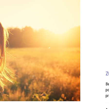
Z
B
po
pr