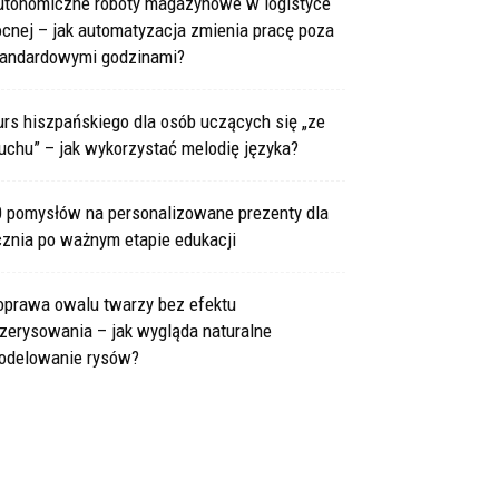
utonomiczne roboty magazynowe w logistyce
cnej – jak automatyzacja zmienia pracę poza
tandardowymi godzinami?
rs hiszpańskiego dla osób uczących się „ze
uchu” – jak wykorzystać melodię języka?
0 pomysłów na personalizowane prezenty dla
cznia po ważnym etapie edukacji
oprawa owalu twarzy bez efektu
zerysowania – jak wygląda naturalne
odelowanie rysów?