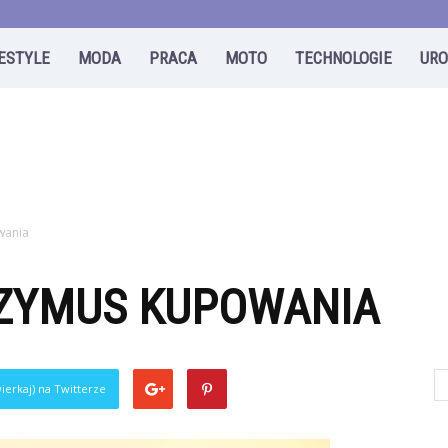
FESTYLE
MODA
PRACA
MOTO
TECHNOLOGIE
UR
wania
ZYMUS KUPOWANIA
0
ierkaj) na Twitterze