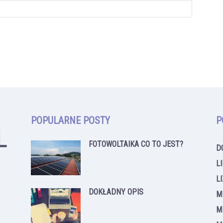
POPULARNE POSTY
P
FOTOWOLTAIKA CO TO JEST?
D
L
L
DOKŁADNY OPIS
M
M