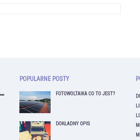
POPULARNE POSTY
P
FOTOWOLTAIKA CO TO JEST?
D
L
L
DOKŁADNY OPIS
M
M