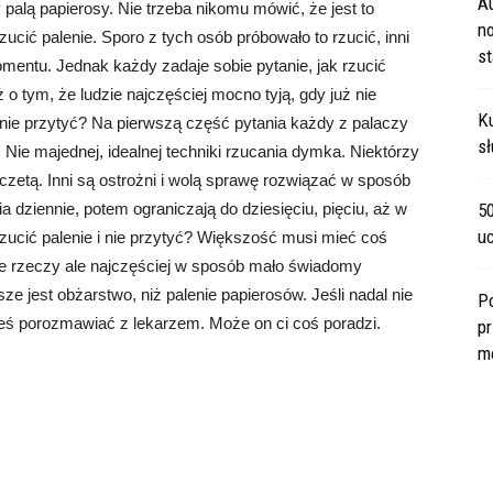
A
 palą papierosy. Nie trzeba nikomu mówić, że jest to
no
rzucić palenie. Sporo z tych osób próbowało to rzucić, inni
s
momentu. Jednak każdy zadaje sobie pytanie, jak rzucić
 o tym, że ludzie najczęściej mocno tyją, gdy już nie
Ku
 i nie przytyć? Na pierwszą część pytania każdy z palaczy
sł
Nie majednej, idealnej techniki rzucania dymka. Niektórzy
czetą. Inni są ostrożni i wolą sprawę rozwiązać w sposób
a dziennie, potem ograniczają do dziesięciu, pięciu, aż w
5
u
rzucić palenie i nie przytyć? Większość musi mieć coś
ne rzeczy ale najczęściej w sposób mało świadomy
ze jest obżarstwo, niż palenie papierosów. Jeśli nadal nie
P
ieneś porozmawiać z lekarzem. Może on ci coś poradzi.
pr
m