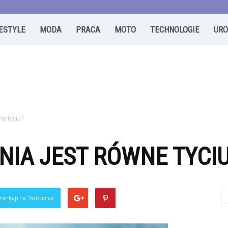
FESTYLE
MODA
PRACA
MOTO
TECHNOLOGIE
UR
ne tyciu?
NIA JEST RÓWNE TYCI
0
ierkaj) na Twitterze