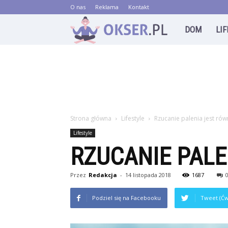
O nas
Reklama
Kontakt
Okser.pl
DOM
LI
Strona główna
Lifestyle
Rzucanie palenia jest rów
Lifestyle
RZUCANIE PALE
Przez
Redakcja
-
14 listopada 2018
1687
Podziel się na Facebooku
Tweet (Ćw