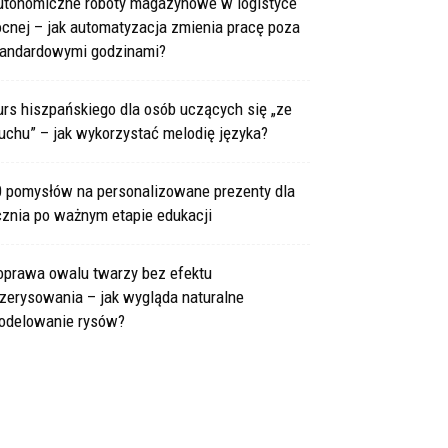
utonomiczne roboty magazynowe w logistyce
cnej – jak automatyzacja zmienia pracę poza
tandardowymi godzinami?
rs hiszpańskiego dla osób uczących się „ze
uchu” – jak wykorzystać melodię języka?
0 pomysłów na personalizowane prezenty dla
cznia po ważnym etapie edukacji
oprawa owalu twarzy bez efektu
zerysowania – jak wygląda naturalne
odelowanie rysów?