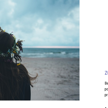
Z
B
po
pr