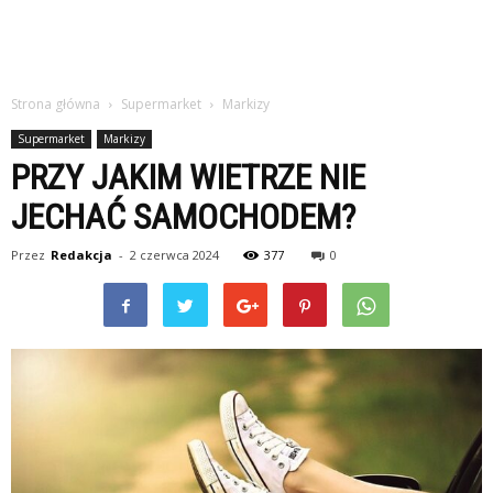
Strona główna
Supermarket
Markizy
Supermarket
Markizy
PRZY JAKIM WIETRZE NIE
JECHAĆ SAMOCHODEM?
Przez
Redakcja
-
2 czerwca 2024
377
0