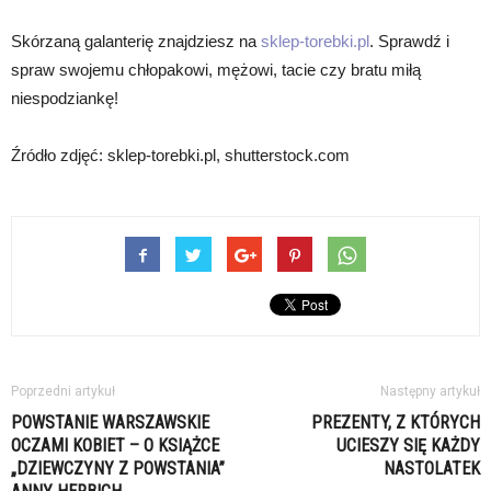
Skórzaną galanterię znajdziesz na
sklep-torebki.pl
. Sprawdź i
spraw swojemu chłopakowi, mężowi, tacie czy bratu miłą
niespodziankę!
Źródło zdjęć: sklep-torebki.pl, shutterstock.com
Poprzedni artykuł
Następny artykuł
POWSTANIE WARSZAWSKIE
PREZENTY, Z KTÓRYCH
OCZAMI KOBIET – O KSIĄŻCE
UCIESZY SIĘ KAŻDY
„DZIEWCZYNY Z POWSTANIA”
NASTOLATEK