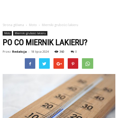
Strona główna
Moto
Mierniki grubości lakieru
Moto
Mierniki grubości lakieru
PO CO MIERNIK LAKIERU?
Przez
Redakcja
-
18 lipca 2024
360
0