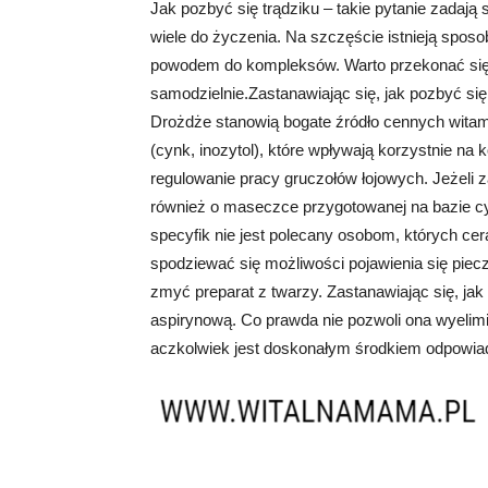
Jak pozbyć się trądziku – takie pytanie zadają
wiele do życzenia. Na szczęście istnieją spos
powodem do kompleksów. Warto przekonać si
samodzielnie.Zastanawiając się, jak pozbyć s
Drożdże stanowią bogate źródło cennych witam
(cynk, inozytol), które wpływają korzystnie n
regulowanie pracy gruczołów łojowych. Jeżeli 
również o maseczce przygotowanej na bazie c
specyfik nie jest polecany osobom, których ce
spodziewać się możliwości pojawienia się piecze
zmyć preparat z twarzy. Zastanawiając się, ja
aspirynową. Co prawda nie pozwoli ona wyelim
aczkolwiek jest doskonałym środkiem odpowiada