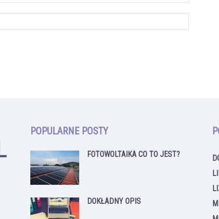
POPULARNE POSTY
P
FOTOWOLTAIKA CO TO JEST?
D
L
L
DOKŁADNY OPIS
M
M