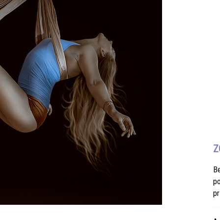
Z
B
po
pr