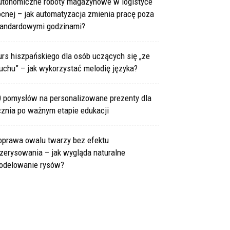
utonomiczne roboty magazynowe w logistyce
cnej – jak automatyzacja zmienia pracę poza
tandardowymi godzinami?
rs hiszpańskiego dla osób uczących się „ze
uchu” – jak wykorzystać melodię języka?
0 pomysłów na personalizowane prezenty dla
cznia po ważnym etapie edukacji
oprawa owalu twarzy bez efektu
zerysowania – jak wygląda naturalne
odelowanie rysów?