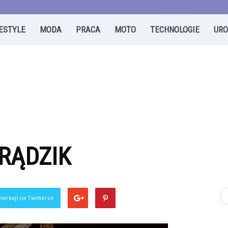
FESTYLE
MODA
PRACA
MOTO
TECHNOLOGIE
UR
RĄDZIK
0
ierkaj) na Twitterze