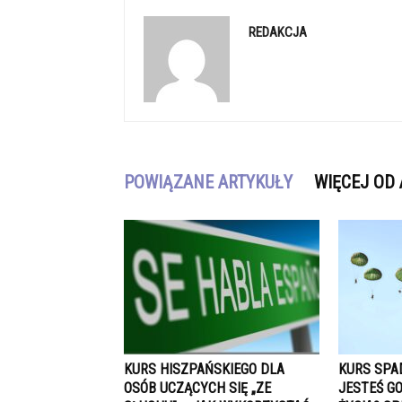
REDAKCJA
POWIĄZANE ARTYKUŁY
WIĘCEJ OD
KURS HISZPAŃSKIEGO DLA
KURS SPA
OSÓB UCZĄCYCH SIĘ „ZE
JESTEŚ G