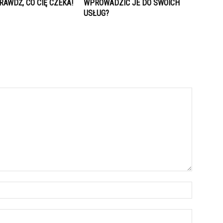
RAWDŹ, CO CIĘ CZEKA!
WPROWADZIĆ JE DO SWOICH
USŁUG?