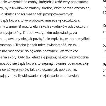
A
 sobie wszystkie te osoby, których jakość cery pozostawia
no
oby, by zlikwidować zmiany skórne, które bardzo często są
s
ę o skuteczności maseczek przygotowywanych
ię trądziku, warto wypróbować maseczkę drożdżową.
Ku
iny z grupy B oraz wielu innych składników odżywczych
sł
a kondycję skóry. Przede wszystkim odpowiadają za
zastanawiamy się, jak pozbyć się trądziku, warto pomyśleć
ynamonu. Trzeba jednak mieć świadomość, że taki
5
u
ra ma skłonność do pękania naczynek. Warto także
nia skóry. Gdy taki efekt się pojawi, należy niezwłocznie
k pozbyć się trądziku, warto sięgnąć również po maseczkę
P
inować wyprysków tak skutecznie jak poprzednie,
pr
jącym za likwidowanie i rozjaśnianie przebarwień.
m