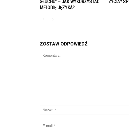
SŁUCHU” – JAK WYKORZYSTAĆ
ŻYCIA? SP
MELODIĘ JĘZYKA?
ZOSTAW ODPOWIEDŹ