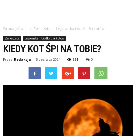
Strona główna
Zwierzęta
Legowiska i budki dla kotów
Zwierzęta
Legowiska i budki dla kotów
KIEDY KOT ŚPI NA TOBIE?
Przez
Redakcja
-
5 czerwca 2024
331
0