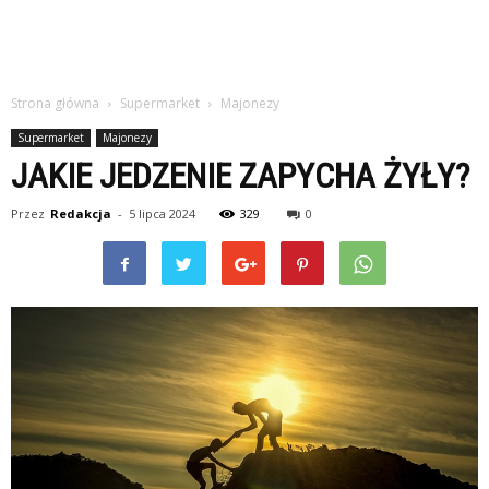
Strona główna
Supermarket
Majonezy
Supermarket
Majonezy
JAKIE JEDZENIE ZAPYCHA ŻYŁY?
Przez
Redakcja
-
5 lipca 2024
329
0