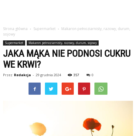
Strona główna
Supermarket
Makaron pełnoziarnisty, razowy, durum,
sojowy
Supermarket
Makaron pełnoziarnisty, razowy, durum, sojowy
JAKA MĄKA NIE PODNOSI CUKRU
WE KRWI?
Przez
Redakcja
-
29 grudnia 2024
357
0