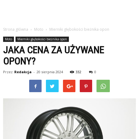
Strona główna
Moto
Mierniki głębokości bieżnika opon
Moto
Mierniki głębokości bieżnika opon
JAKA CENA ZA UŻYWANE
OPONY?
Przez
Redakcja
-
20 sierpnia 2024
332
0