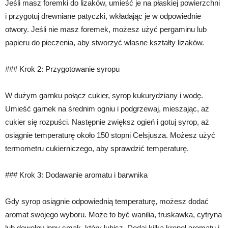
Jeśli masz foremki do lizaków, umieść je na płaskiej powierzchni
i przygotuj drewniane patyczki, wkładając je w odpowiednie
otwory. Jeśli nie masz foremek, możesz użyć pergaminu lub
papieru do pieczenia, aby stworzyć własne kształty lizaków.
### Krok 2: Przygotowanie syropu
W dużym garnku połącz cukier, syrop kukurydziany i wodę.
Umieść garnek na średnim ogniu i podgrzewaj, mieszając, aż
cukier się rozpuści. Następnie zwiększ ogień i gotuj syrop, aż
osiągnie temperaturę około 150 stopni Celsjusza. Możesz użyć
termometru cukierniczego, aby sprawdzić temperaturę.
### Krok 3: Dodawanie aromatu i barwnika
Gdy syrop osiągnie odpowiednią temperaturę, możesz dodać
aromat swojego wyboru. Może to być wanilia, truskawka, cytryna
lub dowolny inny smak, który lubisz. Dodaj kilka kropel aromatu i