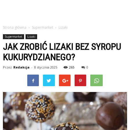
Strona główna
Supermarket
Lizaki
Supermarket
Lizaki
JAK ZROBIĆ LIZAKI BEZ SYROPU
KUKURYDZIANEGO?
Przez
Redakcja
-
8 stycznia 2025
265
0