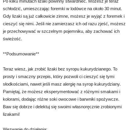
Po kilku minutach lizaki powinny stwardnieć. Możesz je teraz
schłodzić, umieszczając foremki w lodówce na około 30 minut.
Gdy lizaki są już całkowicie zimne, możesz je wyjąć z foremek i
cieszyć się nimi. Jeśli nie zamierzasz ich od razu zjeść, możesz
je przechowywać w szczelnym pojemniku, aby zachować ich
świeżość.
**Podsumowanie**
Teraz wiesz, jak zrobić lizaki bez syropu kukurydzianego. To
prosty i smaczny przepis, który pozwoli ci cieszyć się tymi
słodkościami, nawet jeśli masz alergię na syrop kukurydziany.
Pamiętaj, że możesz eksperymentować z różnymi smakami i
kolorami, dodając różne soki owocowe i barwniki spożywcze.
Baw się dobrze i delektuj się swoimi własnoręcznie zrobionymi
lizakami!
Wezwanie do działania: