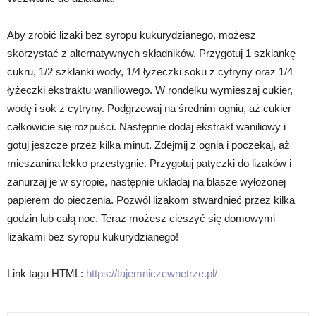
Aby zrobić lizaki bez syropu kukurydzianego, możesz
skorzystać z alternatywnych składników. Przygotuj 1 szklankę
cukru, 1/2 szklanki wody, 1/4 łyżeczki soku z cytryny oraz 1/4
łyżeczki ekstraktu waniliowego. W rondelku wymieszaj cukier,
wodę i sok z cytryny. Podgrzewaj na średnim ogniu, aż cukier
całkowicie się rozpuści. Następnie dodaj ekstrakt waniliowy i
gotuj jeszcze przez kilka minut. Zdejmij z ognia i poczekaj, aż
mieszanina lekko przestygnie. Przygotuj patyczki do lizaków i
zanurzaj je w syropie, następnie układaj na blasze wyłożonej
papierem do pieczenia. Pozwól lizakom stwardnieć przez kilka
godzin lub całą noc. Teraz możesz cieszyć się domowymi
lizakami bez syropu kukurydzianego!
Link tagu HTML:
https://tajemniczewnetrze.pl/