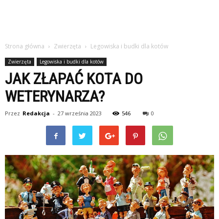
Strona główna
Zwierzęta
Legowiska i budki dla kotów
Zwierzęta
Legowiska i budki dla kotów
JAK ZŁAPAĆ KOTA DO
WETERYNARZA?
Przez
Redakcja
-
27 września 2023
546
0