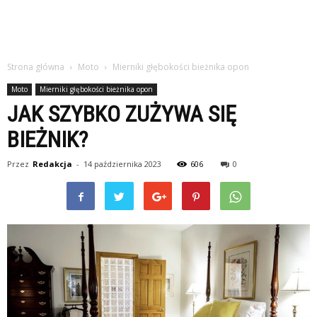
Strona główna
Moto
Mierniki głębokości bieżnika opon
Moto
Mierniki głębokości bieżnika opon
JAK SZYBKO ZUŻYWA SIĘ
BIEŻNIK?
Przez
Redakcja
-
14 października 2023
606
0