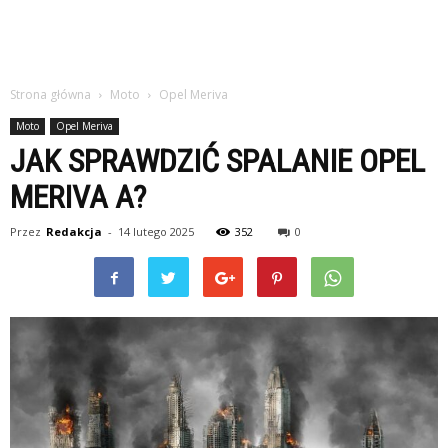
Strona główna
Moto
Opel Meriva
Moto
Opel Meriva
JAK SPRAWDZIĆ SPALANIE OPEL
MERIVA A?
Przez
Redakcja
-
14 lutego 2025
352
0