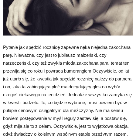
Pytanie jak spędzić rocznicę zapewne nęka niejedną zakochaną
parę. Nieważne, czy jest to jubileusz małżeński, czy
narzeczeński, czy też zwykła młoda zakochana para, temat ten
przewija się co roku i powraca bumerangiem.Oczywiście, od lat
już utarło się, że kwestia jak spędzić rocznicę należy do partnera
i on, jaka ta zabiegająca płeć ma decydujący głos na wybór
czegoś ciekawego na ten dzień. Jednakże wszystko zamyka się
w kwestii budżetu. To, co będzie wybrane, musi bowiem być w
pułapie cenowym osiągalnym dla mężczyzny. Nie ma sensu
bowiem postępowanie w myśl reguły zastaw się, a postaw się,
gdyż mija się to z celem. Oczywiście, jest to wyjątkowa okazja,
gdyż świadczy o kolejnym wspólnym etapie przeżytym razem,