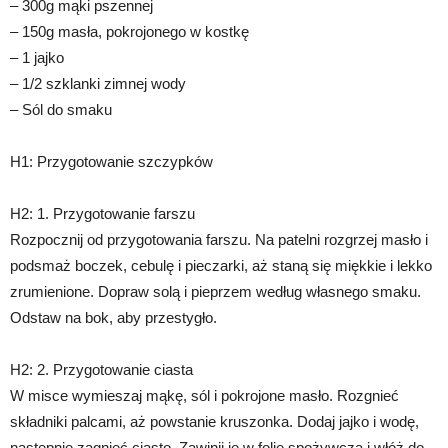
– 300g mąki pszennej
– 150g masła, pokrojonego w kostkę
– 1 jajko
– 1/2 szklanki zimnej wody
– Sól do smaku
H1: Przygotowanie szczypków
H2: 1. Przygotowanie farszu
Rozpocznij od przygotowania farszu. Na patelni rozgrzej masło i
podsmaż boczek, cebulę i pieczarki, aż staną się miękkie i lekko
zrumienione. Dopraw solą i pieprzem według własnego smaku.
Odstaw na bok, aby przestygło.
H2: 2. Przygotowanie ciasta
W misce wymieszaj mąkę, sól i pokrojone masło. Rozgnieć
składniki palcami, aż powstanie kruszonka. Dodaj jajko i wodę,
następnie zagnieć ciasto. Zawinij je w folię spożywczą i włóż do