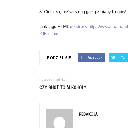
8. Ciesz się odświeżoną gałką zmiany biegów!
Link tagu HTML
do strony https://www.mamandi.
Kliknij tutaj
PODZIEL SIĘ
Facebook
Twit
Poprzedni artykuł
CZY SHOT TO ALKOHOL?
REDAKCJA