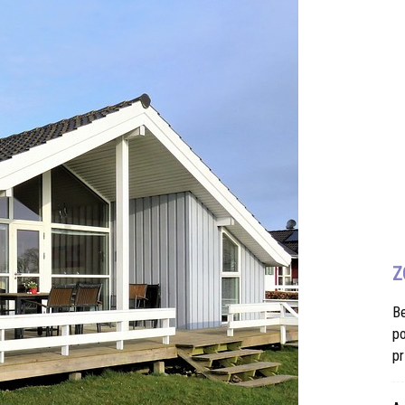
Z
B
po
pr