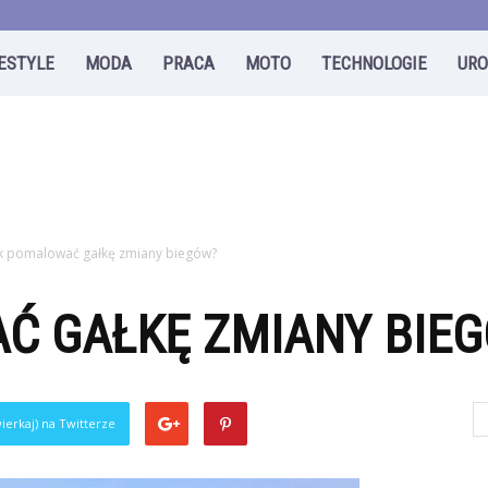
FESTYLE
MODA
PRACA
MOTO
TECHNOLOGIE
UR
k pomalować gałkę zmiany biegów?
Ć GAŁKĘ ZMIANY BIE
ierkaj) na Twitterze