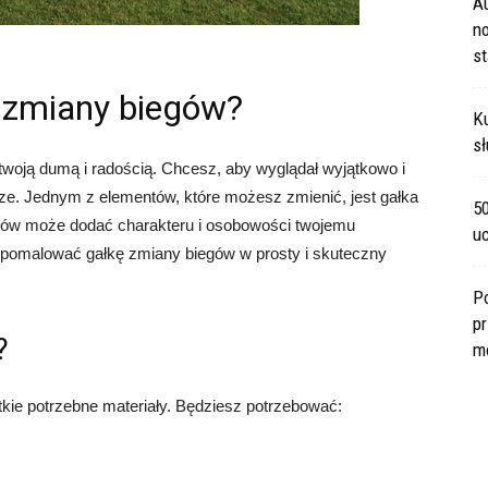
A
no
s
 zmiany biegów?
Ku
sł
woją dumą i radością. Chcesz, aby wyglądał wyjątkowo i
ze. Jednym z elementów, które możesz zmienić, jest gałka
5
gów może dodać charakteru i osobowości twojemu
u
 pomalować gałkę zmiany biegów w prosty i skuteczny
P
pr
?
m
kie potrzebne materiały. Będziesz potrzebować: