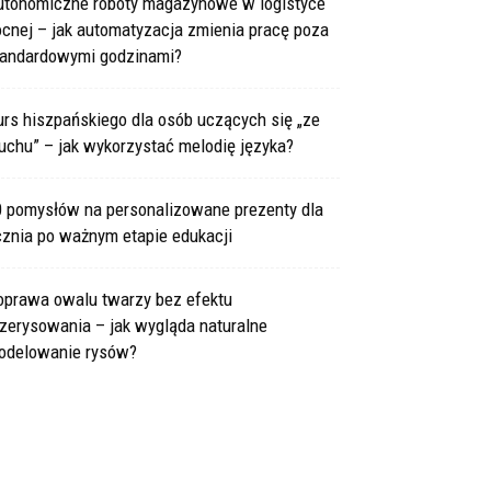
utonomiczne roboty magazynowe w logistyce
cnej – jak automatyzacja zmienia pracę poza
tandardowymi godzinami?
rs hiszpańskiego dla osób uczących się „ze
uchu” – jak wykorzystać melodię języka?
0 pomysłów na personalizowane prezenty dla
cznia po ważnym etapie edukacji
oprawa owalu twarzy bez efektu
zerysowania – jak wygląda naturalne
odelowanie rysów?