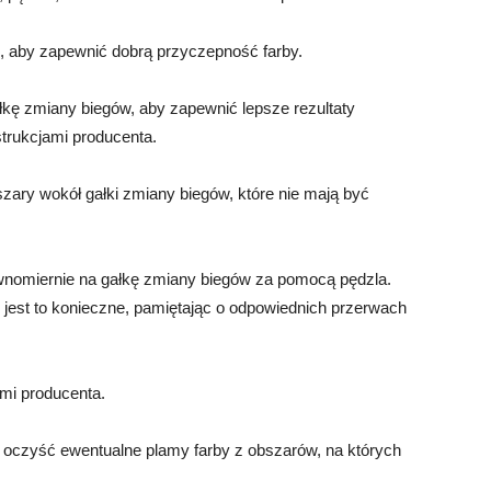
u, aby zapewnić dobrą przyczepność farby.
łkę zmiany biegów, aby zapewnić lepsze rezultaty
trukcjami producenta.
ary wokół gałki zmiany biegów, które nie mają być
równomiernie na gałkę zmiany biegów za pomocą pędzla.
i jest to konieczne, pamiętając o odpowiednich przerwach
ami producenta.
i oczyść ewentualne plamy farby z obszarów, na których