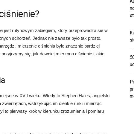
A
no
ciśnienie?
s
wi jest rutynowym zabiegiem, który przeprowadza się w
Ku
żnych schorzeń. Jednak nie zawsze było tak prosto.
sł
zędzi, mierzenie ciśnienia było znacznie bardziej
rzyjrzymy się, jak dawniej mierzono ciśnienie i jakie
5
u
ia
P
pr
miejsce w XVII wieku. Wtedy to Stephen Hales, angielski
m
a zwierzętach, wstrzykując im cienkie rurki i mierząc
ył to pierwszy krok w kierunku zrozumienia i pomiaru