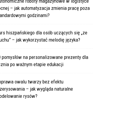
utonomiczne roboty magazynowe w logistyce
cnej – jak automatyzacja zmienia pracę poza
tandardowymi godzinami?
rs hiszpańskiego dla osób uczących się „ze
uchu” – jak wykorzystać melodię języka?
0 pomysłów na personalizowane prezenty dla
cznia po ważnym etapie edukacji
oprawa owalu twarzy bez efektu
zerysowania – jak wygląda naturalne
odelowanie rysów?