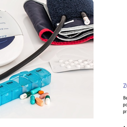
Z
B
po
pr