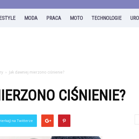
FESTYLE
MODA
PRACA
MOTO
TECHNOLOGIE
UR
ry
Jak dawniej mierzono ciśnienie?
IERZONO CIŚNIENIE?
ierkaj) na Twitterze