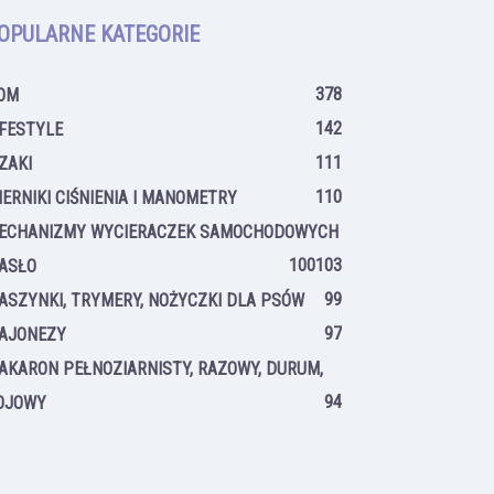
OPULARNE KATEGORIE
378
OM
142
IFESTYLE
111
IZAKI
110
IERNIKI CIŚNIENIA I MANOMETRY
ECHANIZMY WYCIERACZEK SAMOCHODOWYCH
100
103
ASŁO
99
ASZYNKI, TRYMERY, NOŻYCZKI DLA PSÓW
97
AJONEZY
AKARON PEŁNOZIARNISTY, RAZOWY, DURUM,
94
OJOWY