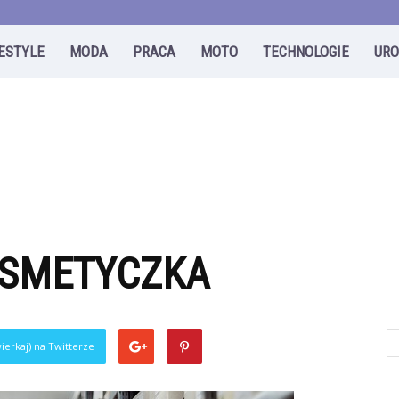
FESTYLE
MODA
PRACA
MOTO
TECHNOLOGIE
UR
OSMETYCZKA
ierkaj) na Twitterze