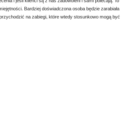
cenia i jeśli klienci są z nas zadowoleni i sami polecają. To
iejętności. Bardziej doświadczona osoba będzie zarabiała
iej przychodzić na zabiegi, które wtedy stosunkowo mogą być