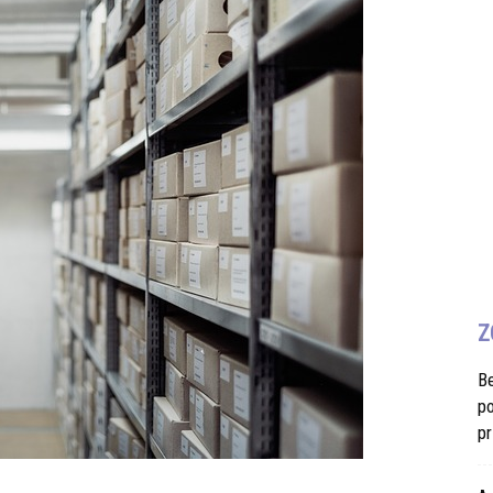
Z
B
po
pr