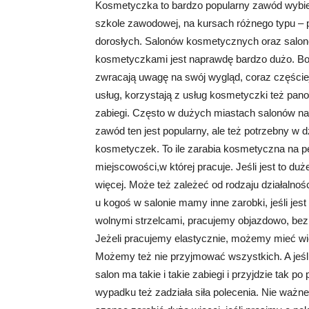
Kosmetyczka to bardzo popularny zawód wybie
szkole zawodowej, na kursach różnego typu – p
dorosłych. Salonów kosmetycznych oraz salonó
kosmetyczkami jest naprawdę bardzo dużo. Bo 
zwracają uwagę na swój wygląd, coraz częście
usług, korzystają z usług kosmetyczki też pan
zabiegi. Często w dużych miastach salonów na j
zawód ten jest popularny, ale też potrzebny w d
kosmetyczek. To ile zarabia kosmetyczna na p
miejscowości,w której pracuje. Jeśli jest to duż
więcej. Może też zależeć od rodzaju działalnośc
u kogoś w salonie mamy inne zarobki, jeśli jest 
wolnymi strzelcami, pracujemy objazdowo, bez s
Jeżeli pracujemy elastycznie, możemy mieć wię
Możemy też nie przyjmować wszystkich. A jeśl
salon ma takie i takie zabiegi i przyjdzie tak p
wypadku też zadziała siła polecenia. Nie ważn