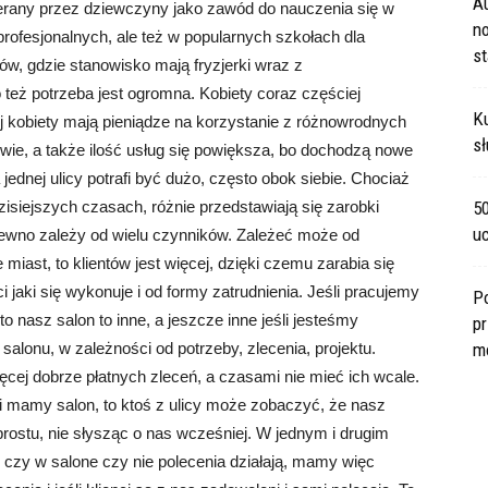
A
rany przez dziewczyny jako zawód do nauczenia się w
no
rofesjonalnych, ale też w popularnych szkołach dla
s
w, gdzie stanowisko mają fryzjerki wraz z
też potrzeba jest ogromna. Kobiety coraz częściej
Ku
j kobiety mają pieniądze na korzystanie z różnowrodnych
sł
owie, a także ilość usług się powiększa, bo dochodzą nowe
ednej ulicy potrafi być dużo, często obok siebie. Chociaż
zisiejszych czasach, różnie przedstawiają się zarobki
5
u
ewno zależy od wielu czynników. Zależeć może od
e miast, to klientów jest więcej, dzięki czemu zarabia się
i jaki się wykonuje i od formy zatrudnienia. Jeśli pracujemy
P
to nasz salon to inne, a jeszcze inne jeśli jesteśmy
pr
alonu, w zależności od potrzeby, zlecenia, projektu.
m
cej dobrze płatnych zleceń, a czasami nie mieć ich wcale.
i mamy salon, to ktoś z ulicy może zobaczyć, że nasz
o prostu, nie słysząc o nas wcześniej. W jednym i drugim
e czy w salone czy nie polecenia działają, mamy więc