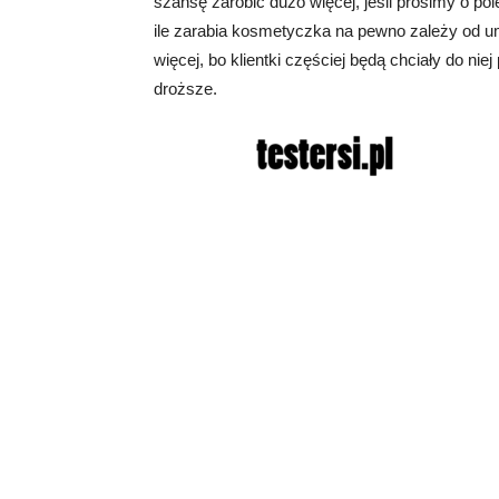
szansę zarobić dużo więcej, jeśli prosimy o pole
ile zarabia kosmetyczka na pewno zależy od um
więcej, bo klientki częściej będą chciały do n
droższe.