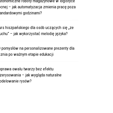
utonomiczne roboty magazynowe w logistyce
cnej – jak automatyzacja zmienia pracę poza
tandardowymi godzinami?
rs hiszpańskiego dla osób uczących się „ze
uchu” – jak wykorzystać melodię języka?
0 pomysłów na personalizowane prezenty dla
cznia po ważnym etapie edukacji
oprawa owalu twarzy bez efektu
zerysowania – jak wygląda naturalne
odelowanie rysów?