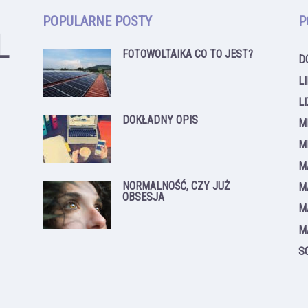
POPULARNE POSTY
P
FOTOWOLTAIKA CO TO JEST?
D
L
L
DOKŁADNY OPIS
M
M
M
NORMALNOŚĆ, CZY JUŻ
M
OBSESJA
M
M
S