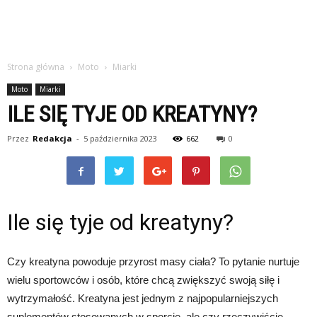
Strona główna
Moto
Miarki
Moto
Miarki
ILE SIĘ TYJE OD KREATYNY?
Przez
Redakcja
-
5 października 2023
662
0
Ile się tyje od kreatyny?
Czy kreatyna powoduje przyrost masy ciała? To pytanie nurtuje
wielu sportowców i osób, które chcą zwiększyć swoją siłę i
wytrzymałość. Kreatyna jest jednym z najpopularniejszych
suplementów stosowanych w sporcie, ale czy rzeczywiście