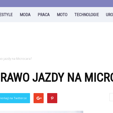
FESTYLE
MODA
PRACA
MOTO
TECHNOLOGIE
UR
wo jazdy na Microcara?
PRAWO JAZDY NA MICR
ierkaj) na Twitterze