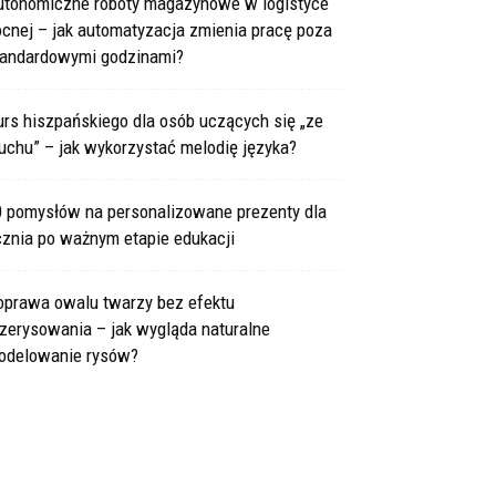
utonomiczne roboty magazynowe w logistyce
cnej – jak automatyzacja zmienia pracę poza
tandardowymi godzinami?
rs hiszpańskiego dla osób uczących się „ze
uchu” – jak wykorzystać melodię języka?
0 pomysłów na personalizowane prezenty dla
cznia po ważnym etapie edukacji
oprawa owalu twarzy bez efektu
zerysowania – jak wygląda naturalne
odelowanie rysów?