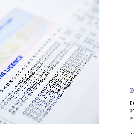
Z
B
po
pr