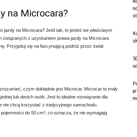
A
no
dy na Microcara?
s
wo jazdy na Microcara? Jeśli tak, to jesteś we właściwym
Ku
ch związanych z uzyskaniem prawa jazdy na Microcara
sł
nę. Przygotuj się na fascynującą podróż przez świat
5
u
P
zrozumieć, czym dokładnie jest Microcar. Microcar to mały
pr
ednej lub dwóch osób. Jest to idealne rozwiązanie dla
m
ale nie chcą korzystać z tradycyjnego samochodu.
pojemności do 50 cm³, co oznacza, że ​​nie wymagają