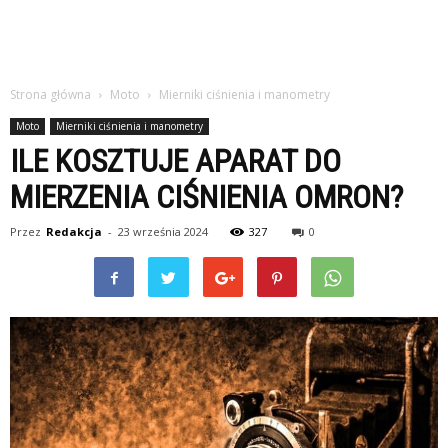
Strona główna
Moto
Mierniki ciśnienia i manometry
Moto
Mierniki ciśnienia i manometry
ILE KOSZTUJE APARAT DO
MIERZENIA CIŚNIENIA OMRON?
Przez
Redakcja
-
23 września 2024
327
0