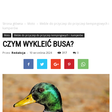
Strona główna
Moto
Meble do przyczep do przyczep kempingowych i
kamperów
Moto
Meble do przyczep do przyczep kempingowych i kamperów
CZYM WYKLEIĆ BUSA?
Przez
Redakcja
-
10 września 2024
317
0