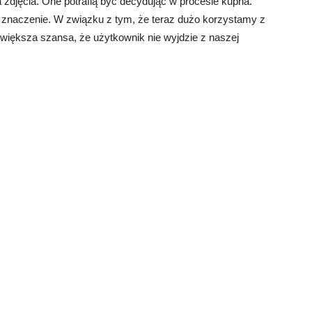
 zdjęcia. One potrafią być decydując w procesie kupna.
ma znaczenie. W związku z tym, że teraz dużo korzystamy z
ym większa szansa, że użytkownik nie wyjdzie z naszej