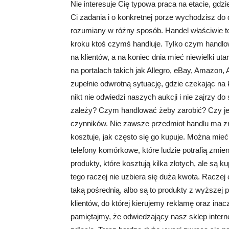
Nie interesuje Cię typowa praca na etacie, gdz
Ci zadania i o konkretnej porze wychodzisz do
rozumiany w różny sposób. Handel właściwie t
kroku ktoś czymś handluje. Tylko czym handlow
na klientów, a na koniec dnia mieć niewielki ut
na portalach takich jak Allegro, eBay, Amazon, 
zupełnie odwrotną sytuację, gdzie czekając na k
nikt nie odwiedzi naszych aukcji i nie zajrzy do
zależy? Czym handlować żeby zarobić? Czy jest
czynników. Nie zawsze przedmiot handlu ma znac
kosztuje, jak często się go kupuje. Można mieć 
telefony komórkowe, które ludzie potrafią zmien
produkty, które kosztują kilka złotych, ale są 
tego raczej nie uzbiera się duża kwota. Raczej
taką pośrednią, albo są to produkty z wyższej
klientów, do której kierujemy reklamę oraz ina
pamiętajmy, że odwiedzający nasz sklep intern