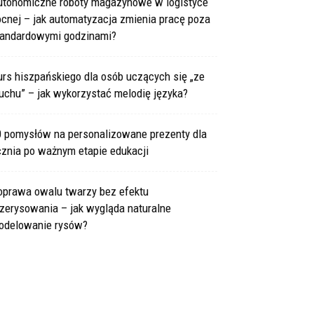
utonomiczne roboty magazynowe w logistyce
cnej – jak automatyzacja zmienia pracę poza
tandardowymi godzinami?
rs hiszpańskiego dla osób uczących się „ze
uchu” – jak wykorzystać melodię języka?
0 pomysłów na personalizowane prezenty dla
cznia po ważnym etapie edukacji
oprawa owalu twarzy bez efektu
zerysowania – jak wygląda naturalne
odelowanie rysów?