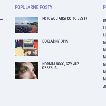
POPULARNE POSTY
P
FOTOWOLTAIKA CO TO JEST?
D
L
L
DOKŁADNY OPIS
M
M
M
NORMALNOŚĆ, CZY JUŻ
M
OBSESJA
M
M
S