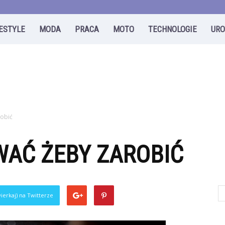
FESTYLE
MODA
PRACA
MOTO
TECHNOLOGIE
UR
obić
AĆ ŻEBY ZAROBIĆ
ierkaj) na Twitterze