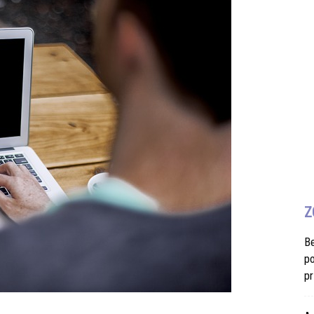
Z
B
po
pr