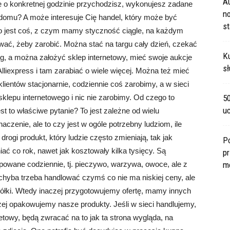
A
ie o konkretnej godzinie przychodzisz, wykonujesz zadane
no
 domu? A może interesuje Cię handel, który może być
s
o jest coś, z czym mamy styczność ciągle, na każdym
ać, żeby zarobić. Można stać na targu cały dzień, czekać
Ku
arg, a można założyć sklep internetowy, mieć swoje aukcje
sł
Alliexpress i tam zarabiać o wiele więcej. Można też mieć
lientów stacjonarnie, codziennie coś zarobimy, a w sieci
 sklepu internetowego i nic nie zarobimy. Od czego to
5
u
 to właściwe pytanie? To jest zależne od wielu
zenie, ale to czy jest w ogóle potrzebny ludziom, ile
drogi produkt, który ludzie często zmieniają, tak jak
P
iać co rok, nawet jak kosztowały kilka tysięcy. Są
pr
kupowane codziennie, tj. pieczywo, warzywa, owoce, ale z
m
 chyba trzeba handlować czymś co nie ma niskiej ceny, ale
 półki. Wtedy inaczej przygotowujemy ofertę, mamy innych
czej opakowujemy nasze produkty. Jeśli w sieci handlujemy,
etowy, będą zwracać na to jak ta strona wygląda, na