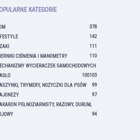
OPULARNE KATEGORIE
378
OM
142
IFESTYLE
111
IZAKI
110
IERNIKI CIŚNIENIA I MANOMETRY
ECHANIZMY WYCIERACZEK SAMOCHODOWYCH
100
103
ASŁO
99
ASZYNKI, TRYMERY, NOŻYCZKI DLA PSÓW
97
AJONEZY
AKARON PEŁNOZIARNISTY, RAZOWY, DURUM,
94
OJOWY