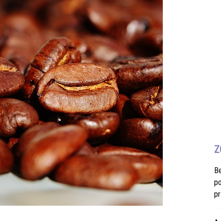
Z
B
po
pr