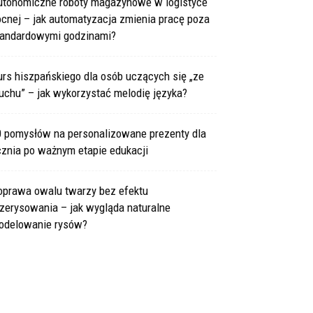
utonomiczne roboty magazynowe w logistyce
cnej – jak automatyzacja zmienia pracę poza
tandardowymi godzinami?
rs hiszpańskiego dla osób uczących się „ze
uchu” – jak wykorzystać melodię języka?
0 pomysłów na personalizowane prezenty dla
cznia po ważnym etapie edukacji
oprawa owalu twarzy bez efektu
zerysowania – jak wygląda naturalne
odelowanie rysów?