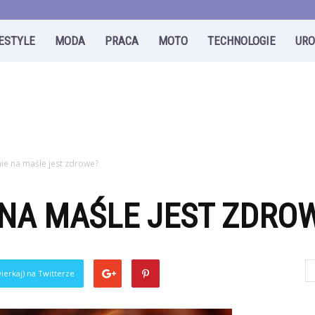
FESTYLE
MODA
PRACA
MOTO
TECHNOLOGIE
UR
ie na maśle jest zdrowe?
 NA MAŚLE JEST ZDRO
ierkaj) na Twitterze