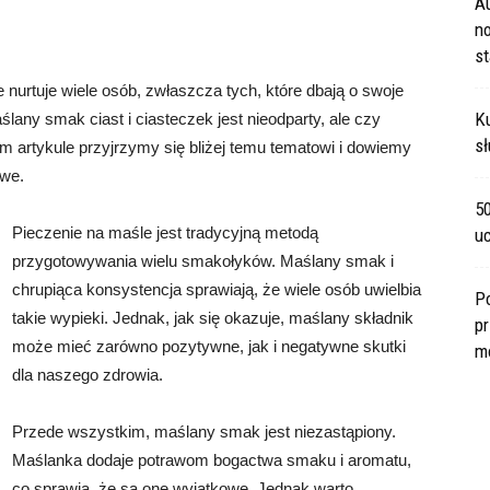
A
no
s
 nurtuje wiele osób, zwłaszcza tych, które dbają o swoje
Ku
lany smak ciast i ciasteczek jest nieodparty, ale czy
sł
m artykule przyjrzymy się bliżej temu tematowi i dowiemy
owe.
5
Pieczenie na maśle jest tradycyjną metodą
u
przygotowywania wielu smakołyków. Maślany smak i
chrupiąca konsystencja sprawiają, że wiele osób uwielbia
P
takie wypieki. Jednak, jak się okazuje, maślany składnik
pr
może mieć zarówno pozytywne, jak i negatywne skutki
m
dla naszego zdrowia.
Przede wszystkim, maślany smak jest niezastąpiony.
Maślanka dodaje potrawom bogactwa smaku i aromatu,
co sprawia, że są one wyjątkowe. Jednak warto