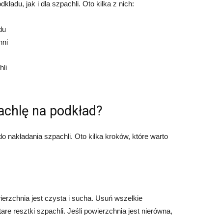
ładu, jak i dla szpachli. Oto kilka z nich:
du
hni
li
achlę na podkład?
 nakładania szpachli. Oto kilka kroków, które warto
ierzchnia jest czysta i sucha. Usuń wszelkie
are resztki szpachli. Jeśli powierzchnia jest nierówna,