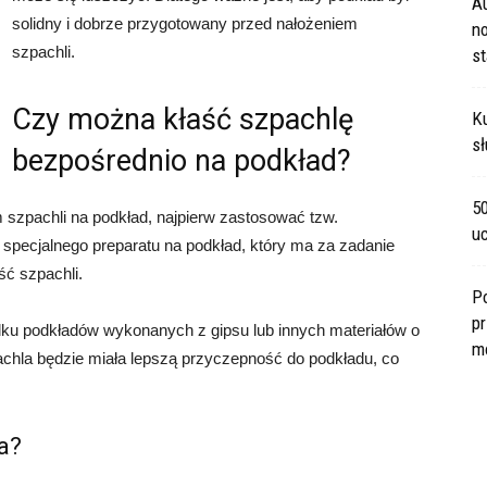
A
solidny i dobrze przygotowany przed nałożeniem
no
szpachli.
s
Czy można kłaść szpachlę
Ku
sł
bezpośrednio na podkład?
5
 szpachli na podkład, najpierw zastosować tzw.
u
 specjalnego preparatu na podkład, który ma za zadanie
ć szpachli.
P
pr
ku podkładów wykonanych z gipsu lub innych materiałów o
m
pachla będzie miała lepszą przyczepność do podkładu, co
a?