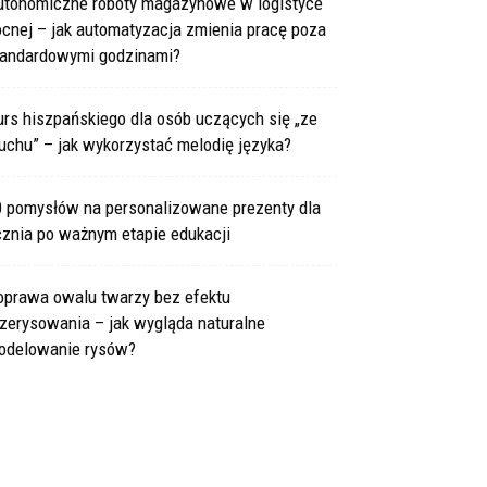
utonomiczne roboty magazynowe w logistyce
cnej – jak automatyzacja zmienia pracę poza
tandardowymi godzinami?
rs hiszpańskiego dla osób uczących się „ze
uchu” – jak wykorzystać melodię języka?
0 pomysłów na personalizowane prezenty dla
cznia po ważnym etapie edukacji
oprawa owalu twarzy bez efektu
zerysowania – jak wygląda naturalne
odelowanie rysów?