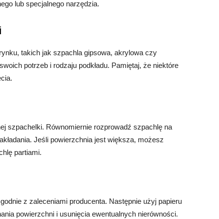
go lub specjalnego narzędzia.
i
 rynku, takich jak szpachla gipsowa, akrylowa czy
woich potrzeb i rodzaju podkładu. Pamiętaj, że niektóre
cia.
ej szpachelki. Równomiernie rozprowadź szpachlę na
akładania. Jeśli powierzchnia jest większa, możesz
chlę partiami.
zgodnie z zaleceniami producenta. Następnie użyj papieru
ania powierzchni i usunięcia ewentualnych nierówności.