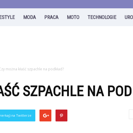
FESTYLE
MODA
PRACA
MOTO
TECHNOLOGIE
UR
Czy można kłaść szpachle na podkład?
AŚĆ SZPACHLE NA POD
ierkaj) na Twitterze