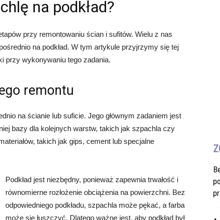
chlę na podkład?
tapów przy remontowaniu ścian i sufitów. Wielu z nas
ośrednio na podkład. W tym artykule przyjrzymy się tej
tyki przy wykonywaniu tego zadania.
dego remontu
ednio na ścianie lub suficie. Jego głównym zadaniem jest
ej bazy dla kolejnych warstw, takich jak szpachla czy
teriałów, takich jak gips, cement lub specjalne
Z
B
Podkład jest niezbędny, ponieważ zapewnia trwałość i
po
równomierne rozłożenie obciążenia na powierzchni. Bez
pr
odpowiedniego podkładu, szpachla może pękać, a farba
może się łuszczyć. Dlatego ważne jest, aby podkład był