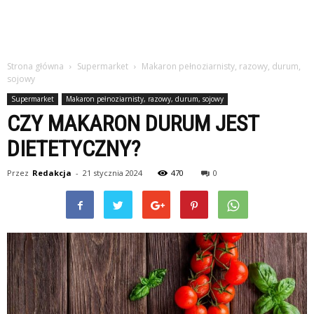
Strona główna
Supermarket
Makaron pełnoziarnisty, razowy, durum,
sojowy
Supermarket
Makaron pełnoziarnisty, razowy, durum, sojowy
CZY MAKARON DURUM JEST
DIETETYCZNY?
Przez
Redakcja
-
21 stycznia 2024
470
0