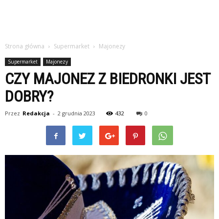
Strona główna
Supermarket
Majonezy
Supermarket
Majonezy
CZY MAJONEZ Z BIEDRONKI JEST
DOBRY?
Przez
Redakcja
-
2 grudnia 2023
432
0