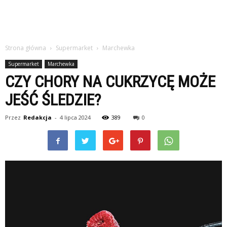
Strona główna
Supermarket
Marchewka
Supermarket
Marchewka
CZY CHORY NA CUKRZYCĘ MOŻE
JEŚĆ ŚLEDZIE?
Przez
Redakcja
-
4 lipca 2024
389
0