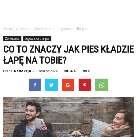
Strona główna
Zwierzęta
Legowiska dla psa
Zwierzęta
Legowiska dla psa
CO TO ZNACZY JAK PIES KŁADZIE
ŁAPĘ NA TOBIE?
Przez
Redakcja
-
1 marca 2024
424
0