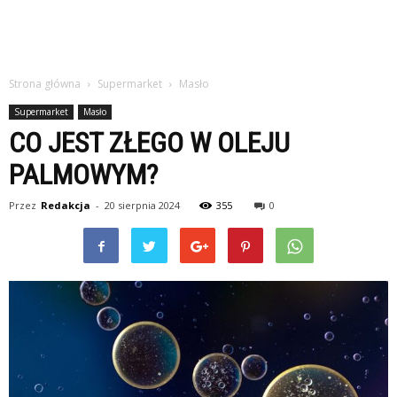
Strona główna
Supermarket
Masło
Supermarket
Masło
CO JEST ZŁEGO W OLEJU
PALMOWYM?
Przez
Redakcja
-
20 sierpnia 2024
355
0