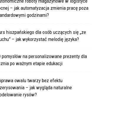
utonomiczne roboty magazynowe w logistyce
cnej – jak automatyzacja zmienia pracę poza
tandardowymi godzinami?
rs hiszpańskiego dla osób uczących się „ze
uchu” – jak wykorzystać melodię języka?
0 pomysłów na personalizowane prezenty dla
cznia po ważnym etapie edukacji
oprawa owalu twarzy bez efektu
zerysowania – jak wygląda naturalne
odelowanie rysów?