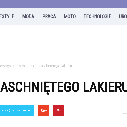
FESTYLE
MODA
PRACA
MOTO
TECHNOLOGIE
UR
odowego
Co dodać do Zaschniętego lakieru?
ASCHNIĘTEGO LAKIER
ierkaj) na Twitterze