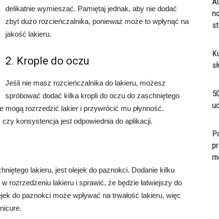
A
delikatnie wymieszać. Pamiętaj jednak, aby nie dodać
no
zbyt dużo rozcieńczalnika, ponieważ może to wpłynąć na
s
jakość lakieru.
Ku
2. Krople do oczu
sł
Jeśli nie masz rozcieńczalnika do lakieru, możesz
5
spróbować dodać kilka kropli do oczu do zaschniętego
u
óre mogą rozrzedzić lakier i przywrócić mu płynność.
 czy konsystencja jest odpowiednia do aplikacji.
P
pr
m
iętego lakieru, jest olejek do paznokci. Dodanie kilku
w rozrzedzeniu lakieru i sprawić, że będzie łatwiejszy do
ejek do paznokci może wpływać na trwałość lakieru, więc
nicure.