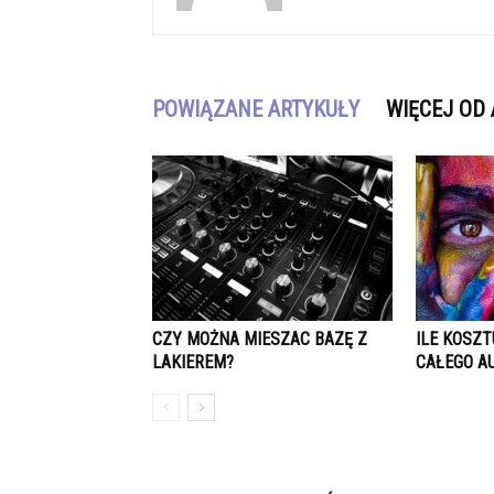
POWIĄZANE ARTYKUŁY
WIĘCEJ OD
CZY MOŻNA MIESZAC BAZĘ Z
ILE KOSZ
LAKIEREM?
CAŁEGO A