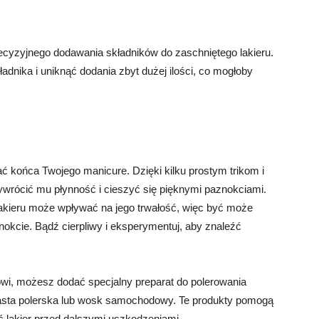
ecyzyjnego dodawania składników do zaschniętego lakieru.
adnika i uniknąć dodania zbyt dużej ilości, co mogłoby
ać końca Twojego manicure. Dzięki kilku prostym trikom i
wrócić mu płynność i cieszyć się pięknymi paznokciami.
lakieru może wpływać na jego trwałość, więc być może
okcie. Bądź cierpliwy i eksperymentuj, aby znaleźć
wi, możesz dodać specjalny preparat do polerowania
asta polerska lub wosk samochodowy. Te produkty pomogą
ć lakier przed dalszymi uszkodzeniami.