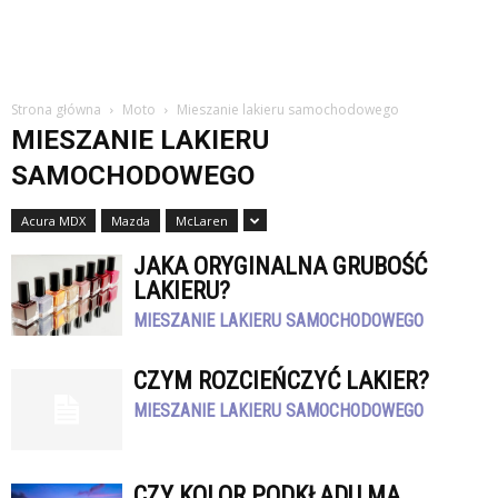
Strona główna
Moto
Mieszanie lakieru samochodowego
MIESZANIE LAKIERU
SAMOCHODOWEGO
Acura MDX
Mazda
McLaren
JAKA ORYGINALNA GRUBOŚĆ
LAKIERU?
MIESZANIE LAKIERU SAMOCHODOWEGO
CZYM ROZCIEŃCZYĆ LAKIER?
MIESZANIE LAKIERU SAMOCHODOWEGO
CZY KOLOR PODKŁADU MA